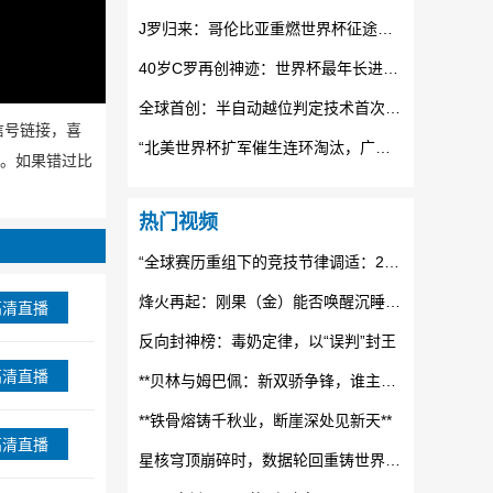
J罗归来：哥伦比亚重燃世界杯征途的烈焰
40岁C罗再创神迹：世界杯最年长进球纪录被他踩在脚下
全球首创：半自动越位判定技术首次全面24直播网世界杯赛场
播信号链接，喜
“北美世界杯扩军催生连环淘汰，广告时段格局正经历结构性重构”
播。如果错过比
热门视频
“全球赛历重组下的竞技节律调适：2026世界杯备战体系的拓扑升级路径”
烽火再起：刚果（金）能否唤醒沉睡的非洲足球雄狮？
高清直播
反向封神榜：毒奶定律，以“误判”封王
高清直播
**贝林与姆巴佩：新双骄争锋，谁主未来十年沉浮？**
**铁骨熔铸千秋业，断崖深处见新天**
高清直播
星核穹顶崩碎时，数据轮回重铸世界杯纪元