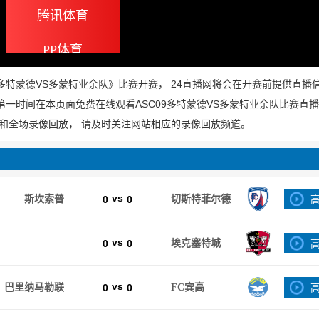
腾讯体育
PP体育
《ASC09多特蒙德VS多蒙特业余队》比赛开赛， 24直播网将会在开赛前提供直
 第一时间在本页面免费在线观看ASC09多特蒙德VS多蒙特业余队比赛直
和全场录像回放， 请及时关注网站相应的录像回放频道。
vs
斯坎索普
0
0
切斯特菲尔德
vs
0
0
埃克塞特城
vs
巴里纳马勒联
0
0
FC宾高