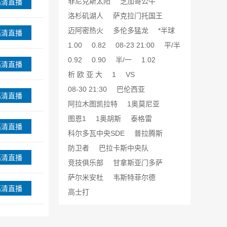
菲尼克斯太阳
芝加哥公牛
高清直播
洛杉矶湖人
萨克拉门托国王
迈阿密热火
多伦多猛龙
*半球
高清直播
1.00
0.82
08-23 21:00
平/半
0.92
0.90
半/一
1.02
高清直播
析 欧 亚 大
1
VS
08-30 21:30
巴伦西亚
高清直播
阿拉木图凯拉特
1奥莫尼亚
图恩1
1奥胡斯
泰格雷
高清直播
科尔多瓦中央SDE
普拉腾斯
防卫者
巴拉卡斯中央队
高清直播
竞技俱乐部
甘拿斯亚门多萨
萨尔米安杜
韦斯特菲尔德
高清直播
高士打