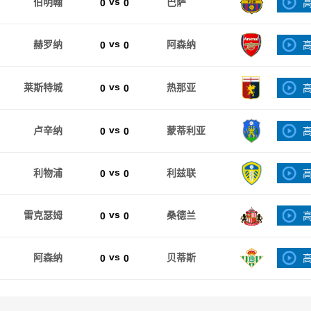
vs
伯明翰
0
0
巴萨
vs
赫罗纳
0
0
阿森纳
vs
莱斯特城
0
0
热那亚
vs
卢辛纳
0
0
蒙蒂利亚
vs
利物浦
0
0
利兹联
vs
雷克瑟姆
0
0
桑德兰
vs
阿森纳
0
0
贝蒂斯