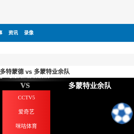
事
资讯
录像
9多特蒙德 vs 多蒙特业余队
谊
2026-07-09 00:30:00
vs
多蒙特业余队
CCTV5
爱奇艺
咪咕体育