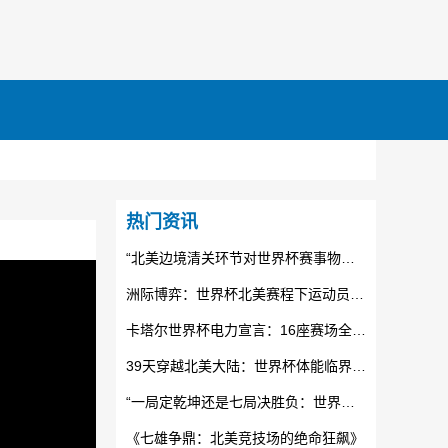
热门资讯
“北美边境清关环节对世界杯赛事物资运输时效的制约机制研究”
洲际博弈：世界杯北美赛程下运动员体能极限与状态衰减的临界分析
卡塔尔世界杯电力宣言：16座赛场全面接入光伏清洁能源
39天穿越北美大陆：世界杯体能临界点与战术重组
“一局定乾坤还是七局决胜负：世界杯附加赛的公平性论战”
《七雄争鼎：北美竞技场的绝命狂飙》