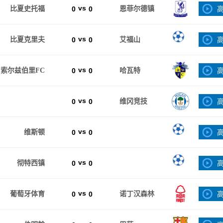
vs
比夏史托福
0
0
恩菲尔德镇
vs
比夏克里夫
0
0
艾福山
vs
索尔兹伯里FC
0
0
哈瓦特
vs
0
0
维冈竞技
vs
维斯顿
0
0
vs
彻特西镇
0
0
vs
葡萄牙体育
0
0
诺丁汉森林