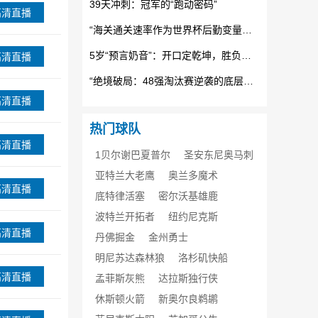
39天冲刺：冠军的“跑动密码”
高清直播
“海关通关速率作为世界杯后勤变量：基于多国海关运作体系的战术评估框架”
5岁“预言奶音”：开口定乾坤，胜负无悬念
高清直播
“绝境破局：48强淘汰赛逆袭的底层逻辑与致胜密码”
高清直播
热门球队
高清直播
1贝尔谢巴夏普尔
圣安东尼奥马刺
亚特兰大老鹰
奥兰多魔术
高清直播
底特律活塞
密尔沃基雄鹿
波特兰开拓者
纽约尼克斯
高清直播
丹佛掘金
金州勇士
明尼苏达森林狼
洛杉矶快船
高清直播
孟菲斯灰熊
达拉斯独行侠
休斯顿火箭
新奥尔良鹈鹕