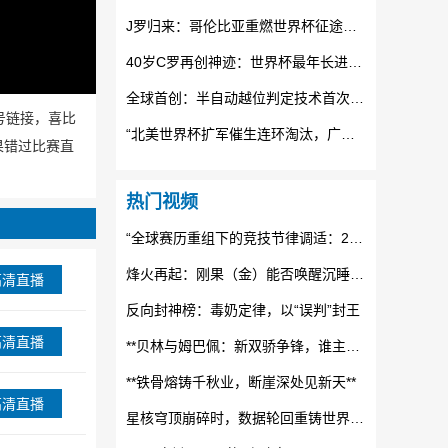
J罗归来：哥伦比亚重燃世界杯征途的烈焰
40岁C罗再创神迹：世界杯最年长进球纪录被他踩在脚下
全球首创：半自动越位判定技术首次全面24直播网世界杯赛场
信号链接，喜比
“北美世界杯扩军催生连环淘汰，广告时段格局正经历结构性重构”
果错过比赛直
热门视频
“全球赛历重组下的竞技节律调适：2026世界杯备战体系的拓扑升级路径”
烽火再起：刚果（金）能否唤醒沉睡的非洲足球雄狮？
高清直播
反向封神榜：毒奶定律，以“误判”封王
高清直播
**贝林与姆巴佩：新双骄争锋，谁主未来十年沉浮？**
**铁骨熔铸千秋业，断崖深处见新天**
高清直播
星核穹顶崩碎时，数据轮回重铸世界杯纪元