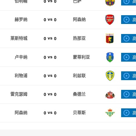
vs
伯明翰
0
0
巴萨
vs
赫罗纳
0
0
阿森纳
vs
莱斯特城
0
0
热那亚
vs
卢辛纳
0
0
蒙蒂利亚
vs
利物浦
0
0
利兹联
vs
雷克瑟姆
0
0
桑德兰
vs
阿森纳
0
0
贝蒂斯