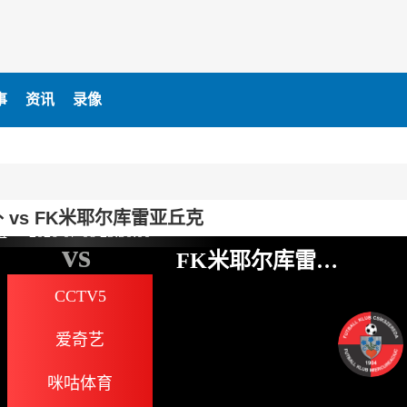
事
资讯
录像
 vs FK米耶尔库雷亚丘克
谊
2026-07-08 23:30:00
vs
FK米耶尔库雷亚
丘克
CCTV5
爱奇艺
咪咕体育