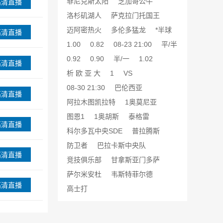
菲尼克斯太阳
芝加哥公牛
高清直播
洛杉矶湖人
萨克拉门托国王
迈阿密热火
多伦多猛龙
*半球
高清直播
1.00
0.82
08-23 21:00
平/半
0.92
0.90
半/一
1.02
高清直播
析 欧 亚 大
1
VS
08-30 21:30
巴伦西亚
高清直播
阿拉木图凯拉特
1奥莫尼亚
图恩1
1奥胡斯
泰格雷
高清直播
科尔多瓦中央SDE
普拉腾斯
防卫者
巴拉卡斯中央队
高清直播
竞技俱乐部
甘拿斯亚门多萨
萨尔米安杜
韦斯特菲尔德
高清直播
高士打