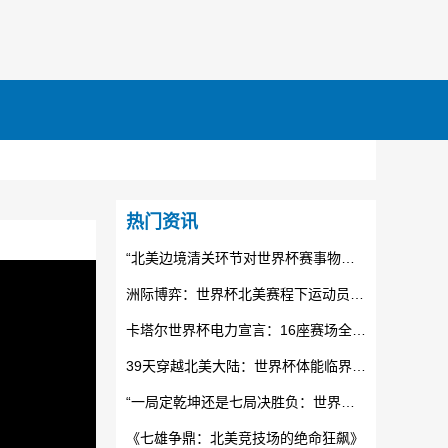
热门资讯
“北美边境清关环节对世界杯赛事物资运输时效的制约机制研究”
洲际博弈：世界杯北美赛程下运动员体能极限与状态衰减的临界分析
卡塔尔世界杯电力宣言：16座赛场全面接入光伏清洁能源
39天穿越北美大陆：世界杯体能临界点与战术重组
“一局定乾坤还是七局决胜负：世界杯附加赛的公平性论战”
《七雄争鼎：北美竞技场的绝命狂飙》