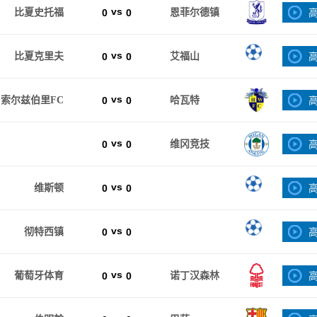
vs
比夏史托福
0
0
恩菲尔德镇
vs
比夏克里夫
0
0
艾福山
vs
索尔兹伯里FC
0
0
哈瓦特
vs
0
0
维冈竞技
vs
维斯顿
0
0
vs
彻特西镇
0
0
vs
葡萄牙体育
0
0
诺丁汉森林