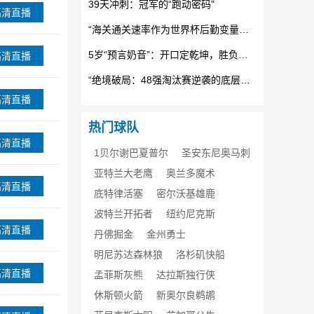
39天冲刺：冠军的“跑动密码”
高清直播
“海关通关速率作为世界杯后勤变量：基于多国海关运作体系的战术评估框架”
5岁“预言奶音”：开口定乾坤，胜负无悬念
高清直播
“绝境破局：48强淘汰赛逆袭的底层逻辑与致胜密码”
高清直播
热门球队
高清直播
1贝尔谢巴夏普尔
圣安东尼奥马刺
亚特兰大老鹰
奥兰多魔术
高清直播
底特律活塞
密尔沃基雄鹿
波特兰开拓者
纽约尼克斯
高清直播
丹佛掘金
金州勇士
明尼苏达森林狼
洛杉矶快船
高清直播
孟菲斯灰熊
达拉斯独行侠
休斯顿火箭
新奥尔良鹈鹕