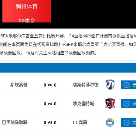
腾讯体育
PP体育
《比路朴VSFK米耶尔库雷亚丘克》比赛开赛， 24直播网将会在开赛前提供直播
一时间在本页面免费在线观看比路朴VSFK米耶尔库雷亚丘克比赛直播。如
场录像回放， 请及时关注网站相应的录像回放频道。
vs
斯坎索普
0
0
切斯特菲尔德
vs
0
0
埃克塞特城
vs
巴里纳马勒联
0
0
FC宾高