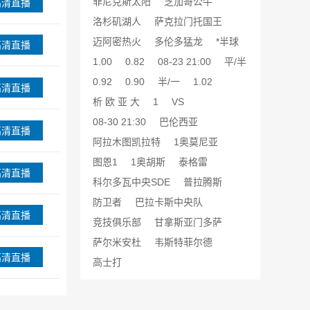
菲尼克斯太阳
芝加哥公牛
高清直播
洛杉矶湖人
萨克拉门托国王
迈阿密热火
多伦多猛龙
*半球
高清直播
1.00
0.82
08-23 21:00
平/半
0.92
0.90
半/一
1.02
高清直播
析 欧 亚 大
1
VS
08-30 21:30
巴伦西亚
高清直播
阿拉木图凯拉特
1奥莫尼亚
图恩1
1奥胡斯
泰格雷
高清直播
科尔多瓦中央SDE
普拉腾斯
防卫者
巴拉卡斯中央队
高清直播
竞技俱乐部
甘拿斯亚门多萨
萨尔米安杜
韦斯特菲尔德
高清直播
高士打