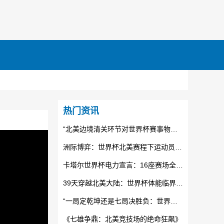
热门资讯
“北美边境清关环节对世界杯赛事物资运输时效的制约机制研究”
洲际博弈：世界杯北美赛程下运动员体能极限与状态衰减的临界分析
卡塔尔世界杯电力宣言：16座赛场全面接入光伏清洁能源
39天穿越北美大陆：世界杯体能临界点与战术重组
“一局定乾坤还是七局决胜负：世界杯附加赛的公平性论战”
《七雄争鼎：北美竞技场的绝命狂飙》