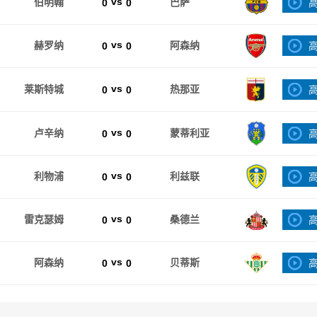
vs
伯明翰
0
0
巴萨
vs
赫罗纳
0
0
阿森纳
vs
莱斯特城
0
0
热那亚
vs
卢辛纳
0
0
蒙蒂利亚
vs
利物浦
0
0
利兹联
vs
雷克瑟姆
0
0
桑德兰
vs
阿森纳
0
0
贝蒂斯