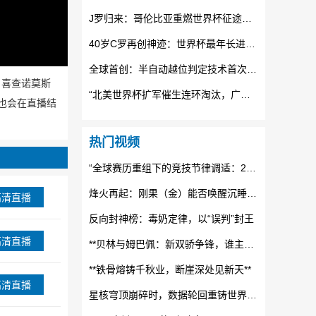
J罗归来：哥伦比亚重燃世界杯征途的烈焰
40岁C罗再创神迹：世界杯最年长进球纪录被他踩在脚下
全球首创：半自动越位判定技术首次全面24直播网世界杯赛场
接，喜查诺莫斯
“北美世界杯扩军催生连环淘汰，广告时段格局正经历结构性重构”
也会在直播结
热门视频
“全球赛历重组下的竞技节律调适：2026世界杯备战体系的拓扑升级路径”
烽火再起：刚果（金）能否唤醒沉睡的非洲足球雄狮？
高清直播
反向封神榜：毒奶定律，以“误判”封王
高清直播
**贝林与姆巴佩：新双骄争锋，谁主未来十年沉浮？**
**铁骨熔铸千秋业，断崖深处见新天**
高清直播
星核穹顶崩碎时，数据轮回重铸世界杯纪元