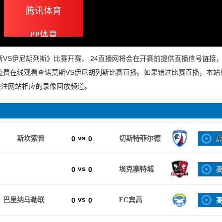
腾讯体育
PP体育
谊《查诺莫斯VS伊尼胡列斯》比赛开赛， 24直播网将会在开赛前提供直播信号链
免费在线观看查诺莫斯VS伊尼胡列斯比赛直播。如果错过比赛直播，本站
关注网站相应的录像回放频道。
vs
斯坎索普
0
0
切斯特菲尔德
vs
0
0
埃克塞特城
vs
巴里纳马勒联
0
0
FC宾高