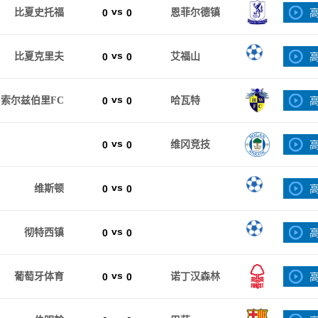
vs
比夏史托福
0
0
恩菲尔德镇
vs
比夏克里夫
0
0
艾福山
vs
索尔兹伯里FC
0
0
哈瓦特
vs
0
0
维冈竞技
vs
维斯顿
0
0
vs
彻特西镇
0
0
vs
葡萄牙体育
0
0
诺丁汉森林