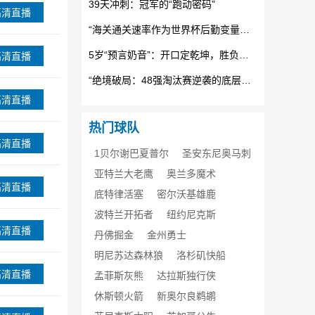
39天冲刺：冠军的“跑动密码”
高清直播
“海关通关速率作为世界杯后勤变量：基于多国海关运作体系的战术评估框架”
5岁“预言奶音”：开口定乾坤，胜负无悬念
高清直播
“绝境破局：48强淘汰赛逆袭的底层逻辑与致胜密码”
高清直播
热门球队
高清直播
1贝尔谢巴夏普尔
圣安东尼奥马刺
亚特兰大老鹰
奥兰多魔术
高清直播
底特律活塞
密尔沃基雄鹿
波特兰开拓者
纽约尼克斯
高清直播
丹佛掘金
金州勇士
明尼苏达森林狼
洛杉矶快船
高清直播
孟菲斯灰熊
达拉斯独行侠
休斯顿火箭
新奥尔良鹈鹕