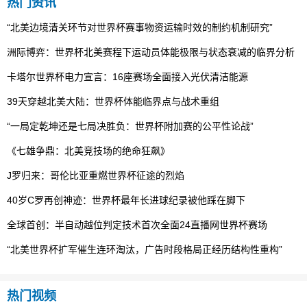
热门资讯
“北美边境清关环节对世界杯赛事物资运输时效的制约机制研究”
洲际博弈：世界杯北美赛程下运动员体能极限与状态衰减的临界分析
卡塔尔世界杯电力宣言：16座赛场全面接入光伏清洁能源
39天穿越北美大陆：世界杯体能临界点与战术重组
“一局定乾坤还是七局决胜负：世界杯附加赛的公平性论战”
《七雄争鼎：北美竞技场的绝命狂飙》
J罗归来：哥伦比亚重燃世界杯征途的烈焰
40岁C罗再创神迹：世界杯最年长进球纪录被他踩在脚下
全球首创：半自动越位判定技术首次全面24直播网世界杯赛场
“北美世界杯扩军催生连环淘汰，广告时段格局正经历结构性重构”
热门视频