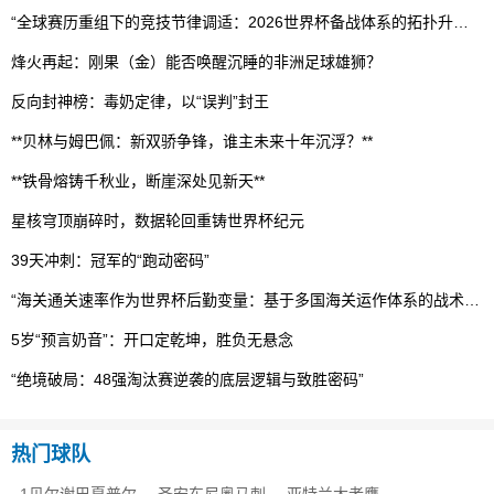
“全球赛历重组下的竞技节律调适：2026世界杯备战体系的拓扑升级路径”
烽火再起：刚果（金）能否唤醒沉睡的非洲足球雄狮？
反向封神榜：毒奶定律，以“误判”封王
**贝林与姆巴佩：新双骄争锋，谁主未来十年沉浮？**
**铁骨熔铸千秋业，断崖深处见新天**
星核穹顶崩碎时，数据轮回重铸世界杯纪元
39天冲刺：冠军的“跑动密码”
“海关通关速率作为世界杯后勤变量：基于多国海关运作体系的战术评估框架”
5岁“预言奶音”：开口定乾坤，胜负无悬念
“绝境破局：48强淘汰赛逆袭的底层逻辑与致胜密码”
热门球队