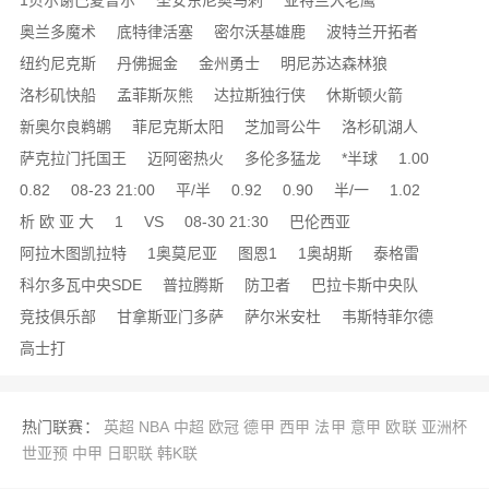
1贝尔谢巴夏普尔
圣安东尼奥马刺
亚特兰大老鹰
奥兰多魔术
底特律活塞
密尔沃基雄鹿
波特兰开拓者
纽约尼克斯
丹佛掘金
金州勇士
明尼苏达森林狼
洛杉矶快船
孟菲斯灰熊
达拉斯独行侠
休斯顿火箭
新奥尔良鹈鹕
菲尼克斯太阳
芝加哥公牛
洛杉矶湖人
萨克拉门托国王
迈阿密热火
多伦多猛龙
*半球
1.00
0.82
08-23 21:00
平/半
0.92
0.90
半/一
1.02
析 欧 亚 大
1
VS
08-30 21:30
巴伦西亚
阿拉木图凯拉特
1奥莫尼亚
图恩1
1奥胡斯
泰格雷
科尔多瓦中央SDE
普拉腾斯
防卫者
巴拉卡斯中央队
竞技俱乐部
甘拿斯亚门多萨
萨尔米安杜
韦斯特菲尔德
高士打
热门联赛：
英超
NBA
中超
欧冠
德甲
西甲
法甲
意甲
欧联
亚洲杯
世亚预
中甲
日职联
韩K联