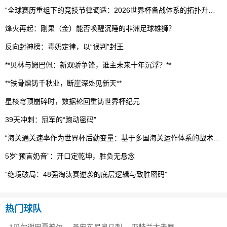
“全球赛历重组下的竞技节律调适：2026世界杯备战体系的拓扑升级路径”
烽火再起：刚果（金）能否唤醒沉睡的非洲足球雄狮？
反向封神榜：毒奶定律，以“误判”封王
**贝林与姆巴佩：新双骄争锋，谁主未来十年沉浮？**
**铁骨熔铸千秋业，断崖深处见新天**
星核穹顶崩碎时，数据轮回重铸世界杯纪元
39天冲刺：冠军的“跑动密码”
“海关通关速率作为世界杯后勤变量：基于多国海关运作体系的战术评估框架”
5岁“预言奶音”：开口定乾坤，胜负无悬念
“绝境破局：48强淘汰赛逆袭的底层逻辑与致胜密码”
热门球队