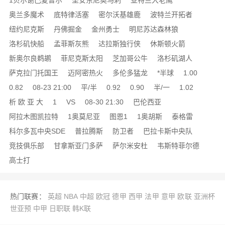
1贝尔谢巴夏普尔
圣安东尼奥马刺
亚特兰大老鹰
奥兰多魔术
底特律活塞
密尔沃基雄鹿
波特兰开拓者
纽约尼克斯
丹佛掘金
金州勇士
明尼苏达森林狼
洛杉矶快船
孟菲斯灰熊
达拉斯独行侠
休斯顿火箭
新奥尔良鹈鹕
菲尼克斯太阳
芝加哥公牛
洛杉矶湖人
萨克拉门托国王
迈阿密热火
多伦多猛龙
*半球
1.00
0.82
08-23 21:00
平/半
0.92
0.90
半/一
1.02
析 欧 亚 大
1
VS
08-30 21:30
巴伦西亚
阿拉木图凯拉特
1奥莫尼亚
图恩1
1奥胡斯
泰格雷
科尔多瓦中央SDE
普拉腾斯
防卫者
巴拉卡斯中央队
竞技俱乐部
甘拿斯亚门多萨
萨尔米安杜
韦斯特菲尔德
高士打
热门联赛：
英超
NBA
中超
欧冠
德甲
西甲
法甲
意甲
欧联
亚洲杯
世亚预
中甲
日职联
韩K联