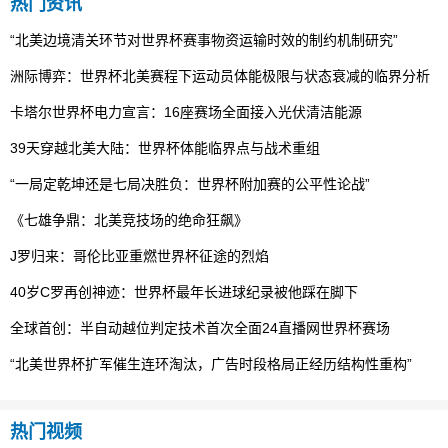
热门资讯
“北美边境清关环节对世界杯赛事物资运输时效的制约机制研究”
洲际博弈：世界杯北美赛程下运动员体能极限与状态衰减的临界分析
卡塔尔世界杯电力宣言：16座赛场全面接入光伏清洁能源
39天穿越北美大陆：世界杯体能临界点与战术重组
“一局定乾坤还是七局决胜负：世界杯附加赛的公平性论战”
《七雄争鼎：北美竞技场的绝命狂飙》
J罗归来：哥伦比亚重燃世界杯征途的烈焰
40岁C罗再创神迹：世界杯最年长进球纪录被他踩在脚下
全球首创：半自动越位判定技术首次全面24直播网世界杯赛场
“北美世界杯扩军催生连环淘汰，广告时段格局正经历结构性重构”
热门视频