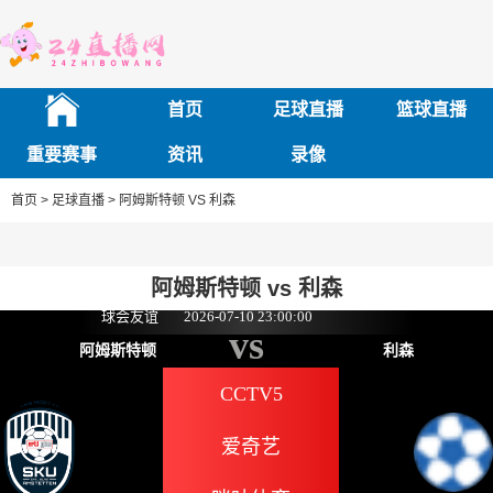
首页
足球直播
篮球直播
重要赛事
资讯
录像
首页 >
足球直播 >
阿姆斯特顿 VS 利森
阿姆斯特顿 vs 利森
球会友谊
2026-07-10 23:00:00
vs
阿姆斯特顿
利森
CCTV5
爱奇艺