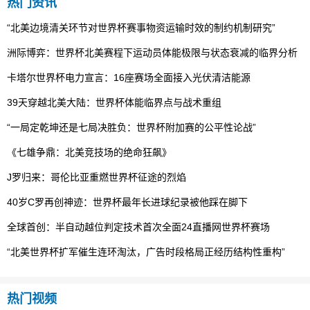
热门资讯
“北美边境清关环节对世界杯赛事物资运输时效的制约机制研究”
洲际博弈：世界杯北美赛程下运动员体能极限与状态衰减的临界分析
卡塔尔世界杯电力宣言：16座赛场全面接入光伏清洁能源
39天穿越北美大陆：世界杯体能临界点与战术重组
“一局定乾坤还是七局决胜负：世界杯附加赛的公平性论战”
《七雄争鼎：北美竞技场的绝命狂飙》
J罗归来：哥伦比亚重燃世界杯征途的烈焰
40岁C罗再创神迹：世界杯最年长进球纪录被他踩在脚下
全球首创：半自动越位判定技术首次全面24直播网世界杯赛场
“北美世界杯扩军催生连环淘汰，广告时段格局正经历结构性重构”
热门视频