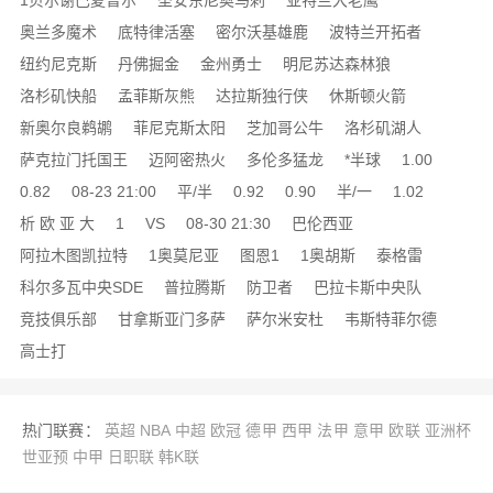
1贝尔谢巴夏普尔
圣安东尼奥马刺
亚特兰大老鹰
奥兰多魔术
底特律活塞
密尔沃基雄鹿
波特兰开拓者
纽约尼克斯
丹佛掘金
金州勇士
明尼苏达森林狼
洛杉矶快船
孟菲斯灰熊
达拉斯独行侠
休斯顿火箭
新奥尔良鹈鹕
菲尼克斯太阳
芝加哥公牛
洛杉矶湖人
萨克拉门托国王
迈阿密热火
多伦多猛龙
*半球
1.00
0.82
08-23 21:00
平/半
0.92
0.90
半/一
1.02
析 欧 亚 大
1
VS
08-30 21:30
巴伦西亚
阿拉木图凯拉特
1奥莫尼亚
图恩1
1奥胡斯
泰格雷
科尔多瓦中央SDE
普拉腾斯
防卫者
巴拉卡斯中央队
竞技俱乐部
甘拿斯亚门多萨
萨尔米安杜
韦斯特菲尔德
高士打
热门联赛：
英超
NBA
中超
欧冠
德甲
西甲
法甲
意甲
欧联
亚洲杯
世亚预
中甲
日职联
韩K联