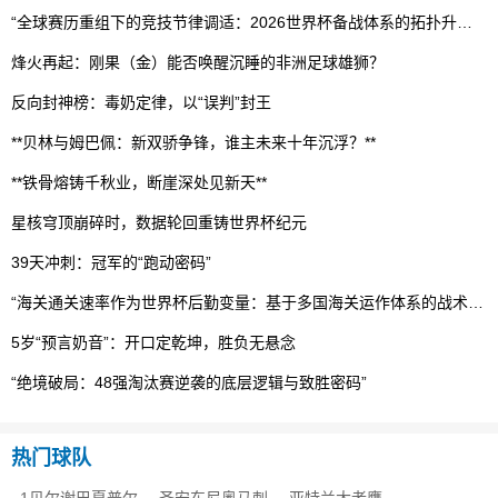
“全球赛历重组下的竞技节律调适：2026世界杯备战体系的拓扑升级路径”
烽火再起：刚果（金）能否唤醒沉睡的非洲足球雄狮？
反向封神榜：毒奶定律，以“误判”封王
**贝林与姆巴佩：新双骄争锋，谁主未来十年沉浮？**
**铁骨熔铸千秋业，断崖深处见新天**
星核穹顶崩碎时，数据轮回重铸世界杯纪元
39天冲刺：冠军的“跑动密码”
“海关通关速率作为世界杯后勤变量：基于多国海关运作体系的战术评估框架”
5岁“预言奶音”：开口定乾坤，胜负无悬念
“绝境破局：48强淘汰赛逆袭的底层逻辑与致胜密码”
热门球队