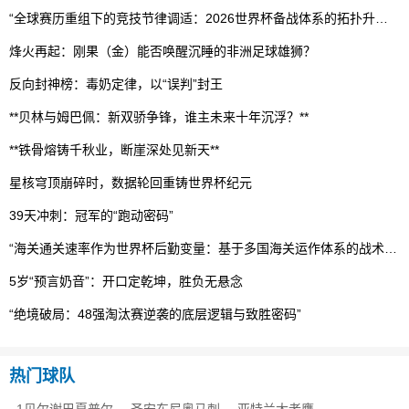
“全球赛历重组下的竞技节律调适：2026世界杯备战体系的拓扑升级路径”
烽火再起：刚果（金）能否唤醒沉睡的非洲足球雄狮？
反向封神榜：毒奶定律，以“误判”封王
**贝林与姆巴佩：新双骄争锋，谁主未来十年沉浮？**
**铁骨熔铸千秋业，断崖深处见新天**
星核穹顶崩碎时，数据轮回重铸世界杯纪元
39天冲刺：冠军的“跑动密码”
“海关通关速率作为世界杯后勤变量：基于多国海关运作体系的战术评估框架”
5岁“预言奶音”：开口定乾坤，胜负无悬念
“绝境破局：48强淘汰赛逆袭的底层逻辑与致胜密码”
热门球队