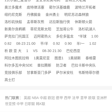
1贝尔谢巴夏普尔
圣安东尼奥马刺
亚特兰大老鹰
奥兰多魔术
底特律活塞
密尔沃基雄鹿
波特兰开拓者
纽约尼克斯
丹佛掘金
金州勇士
明尼苏达森林狼
洛杉矶快船
孟菲斯灰熊
达拉斯独行侠
休斯顿火箭
新奥尔良鹈鹕
菲尼克斯太阳
芝加哥公牛
洛杉矶湖人
萨克拉门托国王
迈阿密热火
多伦多猛龙
*半球
1.00
0.82
08-23 21:00
平/半
0.92
0.90
半/一
1.02
析 欧 亚 大
1
VS
08-30 21:30
巴伦西亚
阿拉木图凯拉特
1奥莫尼亚
图恩1
1奥胡斯
泰格雷
科尔多瓦中央SDE
普拉腾斯
防卫者
巴拉卡斯中央队
竞技俱乐部
甘拿斯亚门多萨
萨尔米安杜
韦斯特菲尔德
高士打
热门联赛：
英超
NBA
中超
欧冠
德甲
西甲
法甲
意甲
欧联
亚洲杯
世亚预
中甲
日职联
韩K联