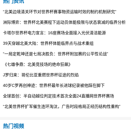
热门资讯
“北美边境清关环节对世界杯赛事物资运输时效的制约机制研究”
洲际博弈：世界杯北美赛程下运动员体能极限与状态衰减的临界分析
卡塔尔世界杯电力宣言：16座赛场全面接入光伏清洁能源
39天穿越北美大陆：世界杯体能临界点与战术重组
“一局定乾坤还是七局决胜负：世界杯附加赛的公平性论战”
《七雄争鼎：北美竞技场的绝命狂飙》
J罗归来：哥伦比亚重燃世界杯征途的烈焰
40岁C罗再创神迹：世界杯最年长进球纪录被他踩在脚下
全球首创：半自动越位判定技术首次全面24直播网世界杯赛场
“北美世界杯扩军催生连环淘汰，广告时段格局正经历结构性重构”
热门视频