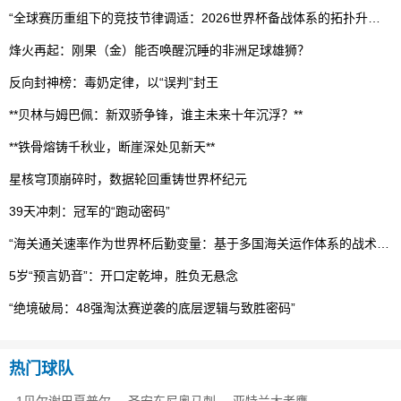
“全球赛历重组下的竞技节律调适：2026世界杯备战体系的拓扑升级路径”
烽火再起：刚果（金）能否唤醒沉睡的非洲足球雄狮？
反向封神榜：毒奶定律，以“误判”封王
**贝林与姆巴佩：新双骄争锋，谁主未来十年沉浮？**
**铁骨熔铸千秋业，断崖深处见新天**
星核穹顶崩碎时，数据轮回重铸世界杯纪元
39天冲刺：冠军的“跑动密码”
“海关通关速率作为世界杯后勤变量：基于多国海关运作体系的战术评估框架”
5岁“预言奶音”：开口定乾坤，胜负无悬念
“绝境破局：48强淘汰赛逆袭的底层逻辑与致胜密码”
热门球队