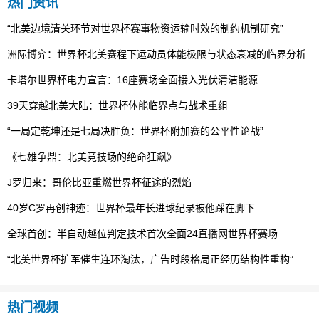
热门资讯
“北美边境清关环节对世界杯赛事物资运输时效的制约机制研究”
洲际博弈：世界杯北美赛程下运动员体能极限与状态衰减的临界分析
卡塔尔世界杯电力宣言：16座赛场全面接入光伏清洁能源
39天穿越北美大陆：世界杯体能临界点与战术重组
“一局定乾坤还是七局决胜负：世界杯附加赛的公平性论战”
《七雄争鼎：北美竞技场的绝命狂飙》
J罗归来：哥伦比亚重燃世界杯征途的烈焰
40岁C罗再创神迹：世界杯最年长进球纪录被他踩在脚下
全球首创：半自动越位判定技术首次全面24直播网世界杯赛场
“北美世界杯扩军催生连环淘汰，广告时段格局正经历结构性重构”
热门视频