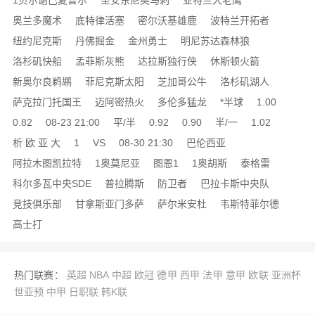
1贝尔谢巴夏普尔
圣安东尼奥马刺
亚特兰大老鹰
奥兰多魔术
底特律活塞
密尔沃基雄鹿
波特兰开拓者
纽约尼克斯
丹佛掘金
金州勇士
明尼苏达森林狼
洛杉矶快船
孟菲斯灰熊
达拉斯独行侠
休斯顿火箭
新奥尔良鹈鹕
菲尼克斯太阳
芝加哥公牛
洛杉矶湖人
萨克拉门托国王
迈阿密热火
多伦多猛龙
*半球
1.00
0.82
08-23 21:00
平/半
0.92
0.90
半/一
1.02
析 欧 亚 大
1
VS
08-30 21:30
巴伦西亚
阿拉木图凯拉特
1奥莫尼亚
图恩1
1奥胡斯
泰格雷
科尔多瓦中央SDE
普拉腾斯
防卫者
巴拉卡斯中央队
竞技俱乐部
甘拿斯亚门多萨
萨尔米安杜
韦斯特菲尔德
高士打
热门联赛：
英超
NBA
中超
欧冠
德甲
西甲
法甲
意甲
欧联
亚洲杯
世亚预
中甲
日职联
韩K联