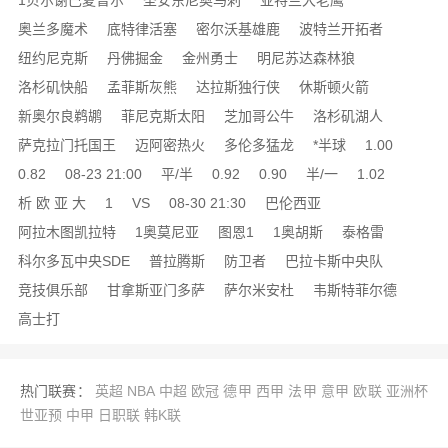
1贝尔谢巴夏普尔
圣安东尼奥马刺
亚特兰大老鹰
奥兰多魔术
底特律活塞
密尔沃基雄鹿
波特兰开拓者
纽约尼克斯
丹佛掘金
金州勇士
明尼苏达森林狼
洛杉矶快船
孟菲斯灰熊
达拉斯独行侠
休斯顿火箭
新奥尔良鹈鹕
菲尼克斯太阳
芝加哥公牛
洛杉矶湖人
萨克拉门托国王
迈阿密热火
多伦多猛龙
*半球
1.00
0.82
08-23 21:00
平/半
0.92
0.90
半/一
1.02
析 欧 亚 大
1
VS
08-30 21:30
巴伦西亚
阿拉木图凯拉特
1奥莫尼亚
图恩1
1奥胡斯
泰格雷
科尔多瓦中央SDE
普拉腾斯
防卫者
巴拉卡斯中央队
竞技俱乐部
甘拿斯亚门多萨
萨尔米安杜
韦斯特菲尔德
高士打
热门联赛：
英超
NBA
中超
欧冠
德甲
西甲
法甲
意甲
欧联
亚洲杯
世亚预
中甲
日职联
韩K联