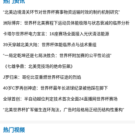
热门资讯
“北美边境清关环节对世界杯赛事物资运输时效的制约机制研究”
洲际博弈：世界杯北美赛程下运动员体能极限与状态衰减的临界分析
卡塔尔世界杯电力宣言：16座赛场全面接入光伏清洁能源
39天穿越北美大陆：世界杯体能临界点与战术重组
“一局定乾坤还是七局决胜负：世界杯附加赛的公平性论战”
《七雄争鼎：北美竞技场的绝命狂飙》
J罗归来：哥伦比亚重燃世界杯征途的烈焰
40岁C罗再创神迹：世界杯最年长进球纪录被他踩在脚下
全球首创：半自动越位判定技术首次全面24直播网世界杯赛场
“北美世界杯扩军催生连环淘汰，广告时段格局正经历结构性重构”
热门视频