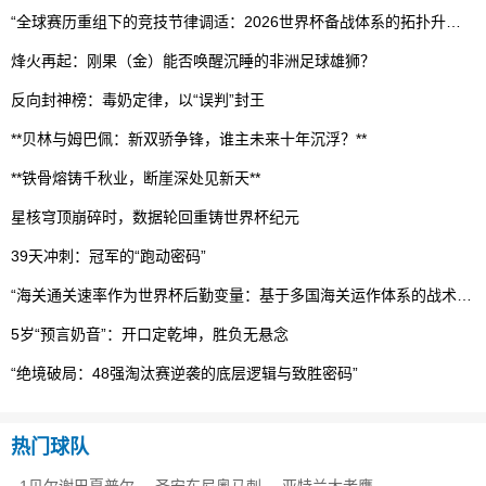
“全球赛历重组下的竞技节律调适：2026世界杯备战体系的拓扑升级路径”
烽火再起：刚果（金）能否唤醒沉睡的非洲足球雄狮？
反向封神榜：毒奶定律，以“误判”封王
**贝林与姆巴佩：新双骄争锋，谁主未来十年沉浮？**
**铁骨熔铸千秋业，断崖深处见新天**
星核穹顶崩碎时，数据轮回重铸世界杯纪元
39天冲刺：冠军的“跑动密码”
“海关通关速率作为世界杯后勤变量：基于多国海关运作体系的战术评估框架”
5岁“预言奶音”：开口定乾坤，胜负无悬念
“绝境破局：48强淘汰赛逆袭的底层逻辑与致胜密码”
热门球队