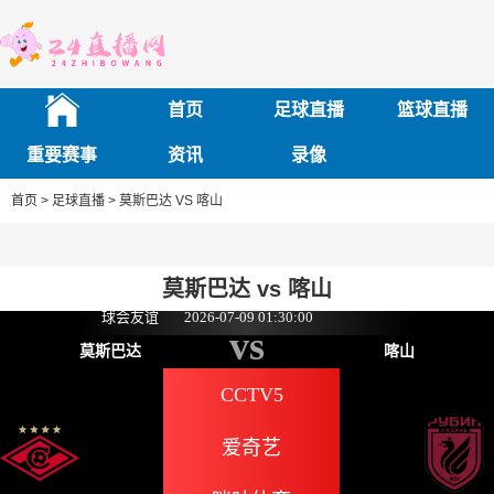
首页
足球直播
篮球直播
重要赛事
资讯
录像
首页 >
足球直播 >
莫斯巴达 VS 喀山
莫斯巴达 vs 喀山
球会友谊
2026-07-09 01:30:00
vs
莫斯巴达
喀山
CCTV5
爱奇艺