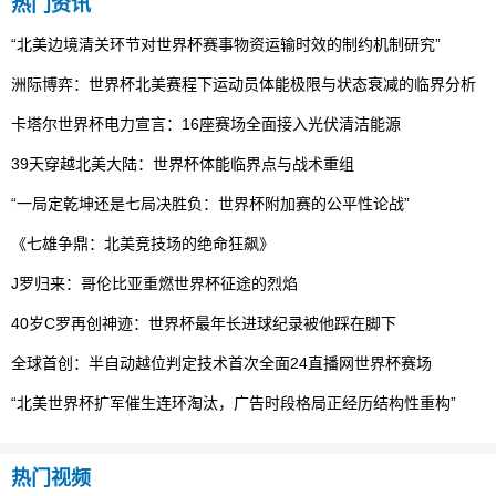
热门资讯
“北美边境清关环节对世界杯赛事物资运输时效的制约机制研究”
洲际博弈：世界杯北美赛程下运动员体能极限与状态衰减的临界分析
卡塔尔世界杯电力宣言：16座赛场全面接入光伏清洁能源
39天穿越北美大陆：世界杯体能临界点与战术重组
“一局定乾坤还是七局决胜负：世界杯附加赛的公平性论战”
《七雄争鼎：北美竞技场的绝命狂飙》
J罗归来：哥伦比亚重燃世界杯征途的烈焰
40岁C罗再创神迹：世界杯最年长进球纪录被他踩在脚下
全球首创：半自动越位判定技术首次全面24直播网世界杯赛场
“北美世界杯扩军催生连环淘汰，广告时段格局正经历结构性重构”
热门视频