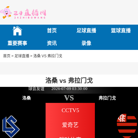
首页
足球直播
篮球直播
重要赛事
资讯
录像
首页 >
足球直播 >
洛桑 VS 弗拉门戈
洛桑 vs 弗拉门戈
球会友谊
2026-07-09 03:30:00
vs
洛桑
弗拉门戈
CCTV5
爱奇艺