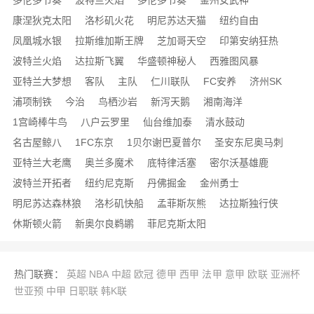
多伦多节奏
波特兰火焰
多伦多节奏
金州女武神
康涅狄克太阳
洛杉矶火花
明尼苏达天猫
纽约自由
凤凰城水银
拉斯维加斯王牌
芝加哥天空
印第安纳狂热
波特兰火焰
达拉斯飞翼
华盛顿神秘人
西雅图风暴
亚特兰大梦想
客队
主队
仁川联队
FC安养
济州SK
浦项制铁
今治
鸟栖沙岩
新泻天鹅
湘南海洋
1宫崎棒牛鸟
八户云罗里
仙台维加泰
清水鼓动
名古屋鲸八
1FC东京
1贝尔谢巴夏普尔
圣安东尼奥马刺
亚特兰大老鹰
奥兰多魔术
底特律活塞
密尔沃基雄鹿
波特兰开拓者
纽约尼克斯
丹佛掘金
金州勇士
明尼苏达森林狼
洛杉矶快船
孟菲斯灰熊
达拉斯独行侠
休斯顿火箭
新奥尔良鹈鹕
菲尼克斯太阳
热门联赛：
英超
NBA
中超
欧冠
德甲
西甲
法甲
意甲
欧联
亚洲杯
世亚预
中甲
日职联
韩K联