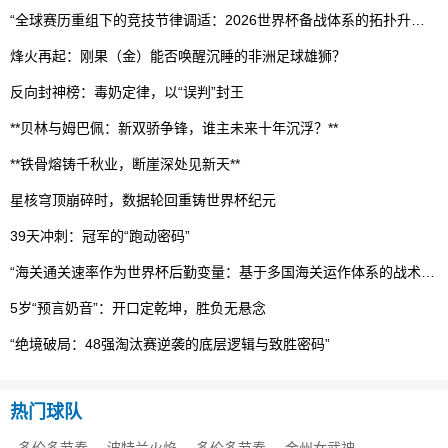
“全球赛历重组下的竞技节律调适：2026世界杯备战体系的拓扑升级路径”
烽火再起：刚果（金）能否唤醒沉睡的非洲足球雄狮？
反向封神榜：毒奶定律，以“误判”封王
**贝林与姆巴佩：新双骄争锋，谁主未来十年沉浮？**
**铁骨熔铸千秋业，断崖深处见新天**
星核穹顶崩碎时，数据轮回重铸世界杯纪元
39天冲刺：冠军的“跑动密码”
“海关通关速率作为世界杯后勤变量：基于多国海关运作体系的战术评估框架”
5岁“预言奶音”：开口定乾坤，胜负无悬念
“绝境破局：48强淘汰赛逆袭的底层逻辑与致胜密码”
热门球队