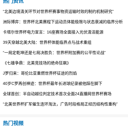
热门资讯
“北美边境清关环节对世界杯赛事物资运输时效的制约机制研究”
洲际博弈：世界杯北美赛程下运动员体能极限与状态衰减的临界分析
卡塔尔世界杯电力宣言：16座赛场全面接入光伏清洁能源
39天穿越北美大陆：世界杯体能临界点与战术重组
“一局定乾坤还是七局决胜负：世界杯附加赛的公平性论战”
《七雄争鼎：北美竞技场的绝命狂飙》
J罗归来：哥伦比亚重燃世界杯征途的烈焰
40岁C罗再创神迹：世界杯最年长进球纪录被他踩在脚下
全球首创：半自动越位判定技术首次全面24直播网世界杯赛场
“北美世界杯扩军催生连环淘汰，广告时段格局正经历结构性重构”
热门视频