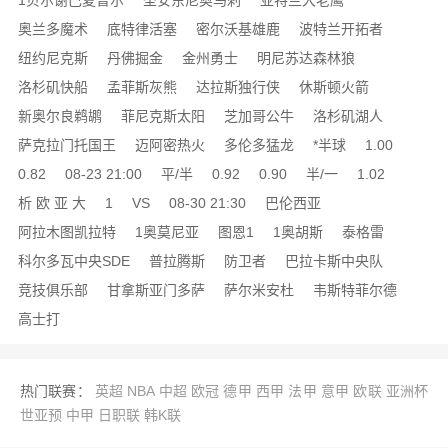
1贝尔谢巴夏普尔
圣安东尼奥马刺
亚特兰大老鹰
奥兰多魔术
底特律活塞
密尔沃基雄鹿
波特兰开拓者
纽约尼克斯
丹佛掘金
金州勇士
明尼苏达森林狼
洛杉矶快船
孟菲斯灰熊
达拉斯独行侠
休斯顿火箭
新奥尔良鹈鹕
菲尼克斯太阳
芝加哥公牛
洛杉矶湖人
萨克拉门托国王
迈阿密热火
多伦多猛龙
*半球
1.00
0.82
08-23 21:00
平/半
0.92
0.90
半/一
1.02
析 欧 亚 大
1
VS
08-30 21:30
巴伦西亚
阿拉木图凯拉特
1奥莫尼亚
图恩1
1奥胡斯
泰格雷
科尔多瓦中央SDE
普拉腾斯
防卫者
巴拉卡斯中央队
竞技俱乐部
甘拿斯亚门多萨
萨尔米安杜
韦斯特菲尔德
高士打
热门联赛：
英超
NBA
中超
欧冠
德甲
西甲
法甲
意甲
欧联
亚洲杯
世亚预
中甲
日职联
韩K联