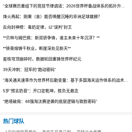
“全球赛历重组下的竞技节律调适：2026世界杯备战体系的拓扑升级路径”
烽火再起：刚果（金）能否唤醒沉睡的非洲足球雄狮？
反向封神榜：毒奶定律，以“误判”封王
**贝林与姆巴佩：新双骄争锋，谁主未来十年沉浮？**
**铁骨熔铸千秋业，断崖深处见新天**
星核穹顶崩碎时，数据轮回重铸世界杯纪元
39天冲刺：冠军的“跑动密码”
“海关通关速率作为世界杯后勤变量：基于多国海关运作体系的战术评估框架”
5岁“预言奶音”：开口定乾坤，胜负无悬念
“绝境破局：48强淘汰赛逆袭的底层逻辑与致胜密码”
热门球队