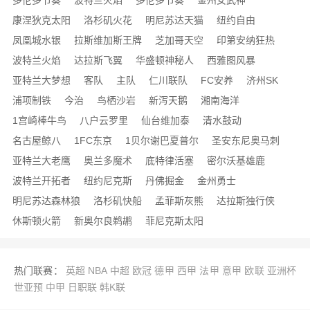
多伦多节奏
波特兰火焰
多伦多节奏
金州女武神
康涅狄克太阳
洛杉矶火花
明尼苏达天猫
纽约自由
凤凰城水银
拉斯维加斯王牌
芝加哥天空
印第安纳狂热
波特兰火焰
达拉斯飞翼
华盛顿神秘人
西雅图风暴
亚特兰大梦想
客队
主队
仁川联队
FC安养
济州SK
浦项制铁
今治
鸟栖沙岩
新泻天鹅
湘南海洋
1宫崎棒牛鸟
八户云罗里
仙台维加泰
清水鼓动
名古屋鲸八
1FC东京
1贝尔谢巴夏普尔
圣安东尼奥马刺
亚特兰大老鹰
奥兰多魔术
底特律活塞
密尔沃基雄鹿
波特兰开拓者
纽约尼克斯
丹佛掘金
金州勇士
明尼苏达森林狼
洛杉矶快船
孟菲斯灰熊
达拉斯独行侠
休斯顿火箭
新奥尔良鹈鹕
菲尼克斯太阳
热门联赛：
英超
NBA
中超
欧冠
德甲
西甲
法甲
意甲
欧联
亚洲杯
世亚预
中甲
日职联
韩K联