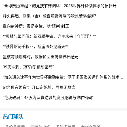
“全球赛历重组下的竞技节律调适：2026世界杯备战体系的拓扑升级路径”
烽火再起：刚果（金）能否唤醒沉睡的非洲足球雄狮？
反向封神榜：毒奶定律，以“误判”封王
**贝林与姆巴佩：新双骄争锋，谁主未来十年沉浮？**
**铁骨熔铸千秋业，断崖深处见新天**
星核穹顶崩碎时，数据轮回重铸世界杯纪元
39天冲刺：冠军的“跑动密码”
“海关通关速率作为世界杯后勤变量：基于多国海关运作体系的战术评估框架”
5岁“预言奶音”：开口定乾坤，胜负无悬念
“绝境破局：48强淘汰赛逆袭的底层逻辑与致胜密码”
热门球队