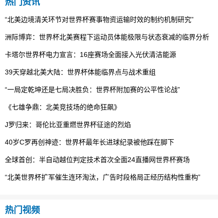
热门资讯
“北美边境清关环节对世界杯赛事物资运输时效的制约机制研究”
洲际博弈：世界杯北美赛程下运动员体能极限与状态衰减的临界分析
卡塔尔世界杯电力宣言：16座赛场全面接入光伏清洁能源
39天穿越北美大陆：世界杯体能临界点与战术重组
“一局定乾坤还是七局决胜负：世界杯附加赛的公平性论战”
《七雄争鼎：北美竞技场的绝命狂飙》
J罗归来：哥伦比亚重燃世界杯征途的烈焰
40岁C罗再创神迹：世界杯最年长进球纪录被他踩在脚下
全球首创：半自动越位判定技术首次全面24直播网世界杯赛场
“北美世界杯扩军催生连环淘汰，广告时段格局正经历结构性重构”
热门视频