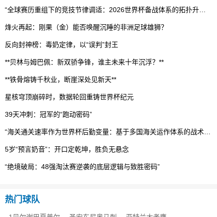
“全球赛历重组下的竞技节律调适：2026世界杯备战体系的拓扑升级路径”
烽火再起：刚果（金）能否唤醒沉睡的非洲足球雄狮？
反向封神榜：毒奶定律，以“误判”封王
**贝林与姆巴佩：新双骄争锋，谁主未来十年沉浮？**
**铁骨熔铸千秋业，断崖深处见新天**
星核穹顶崩碎时，数据轮回重铸世界杯纪元
39天冲刺：冠军的“跑动密码”
“海关通关速率作为世界杯后勤变量：基于多国海关运作体系的战术评估框架”
5岁“预言奶音”：开口定乾坤，胜负无悬念
“绝境破局：48强淘汰赛逆袭的底层逻辑与致胜密码”
热门球队