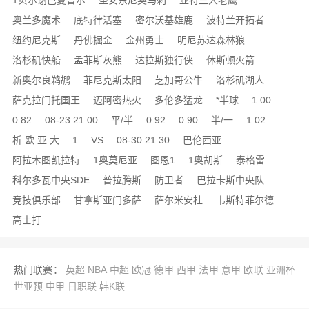
1贝尔谢巴夏普尔
圣安东尼奥马刺
亚特兰大老鹰
奥兰多魔术
底特律活塞
密尔沃基雄鹿
波特兰开拓者
纽约尼克斯
丹佛掘金
金州勇士
明尼苏达森林狼
洛杉矶快船
孟菲斯灰熊
达拉斯独行侠
休斯顿火箭
新奥尔良鹈鹕
菲尼克斯太阳
芝加哥公牛
洛杉矶湖人
萨克拉门托国王
迈阿密热火
多伦多猛龙
*半球
1.00
0.82
08-23 21:00
平/半
0.92
0.90
半/一
1.02
析 欧 亚 大
1
VS
08-30 21:30
巴伦西亚
阿拉木图凯拉特
1奥莫尼亚
图恩1
1奥胡斯
泰格雷
科尔多瓦中央SDE
普拉腾斯
防卫者
巴拉卡斯中央队
竞技俱乐部
甘拿斯亚门多萨
萨尔米安杜
韦斯特菲尔德
高士打
热门联赛：
英超
NBA
中超
欧冠
德甲
西甲
法甲
意甲
欧联
亚洲杯
世亚预
中甲
日职联
韩K联