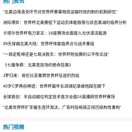
热门资讯
“北美边境清关环节对世界杯赛事物资运输时效的制约机制研究”
洲际博弈：世界杯北美赛程下运动员体能极限与状态衰减的临界分析
卡塔尔世界杯电力宣言：16座赛场全面接入光伏清洁能源
39天穿越北美大陆：世界杯体能临界点与战术重组
“一局定乾坤还是七局决胜负：世界杯附加赛的公平性论战”
《七雄争鼎：北美竞技场的绝命狂飙》
J罗归来：哥伦比亚重燃世界杯征途的烈焰
40岁C罗再创神迹：世界杯最年长进球纪录被他踩在脚下
全球首创：半自动越位判定技术首次全面24直播网世界杯赛场
“北美世界杯扩军催生连环淘汰，广告时段格局正经历结构性重构”
热门视频