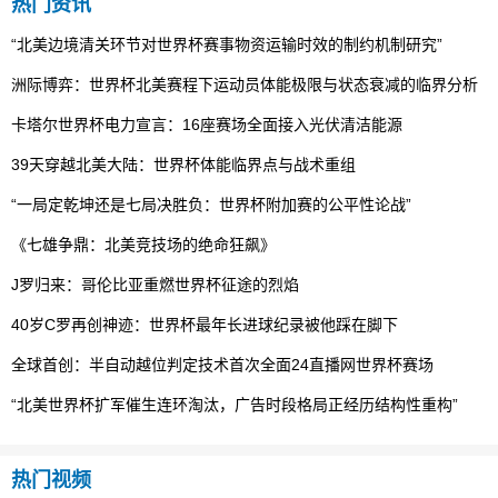
热门资讯
“北美边境清关环节对世界杯赛事物资运输时效的制约机制研究”
洲际博弈：世界杯北美赛程下运动员体能极限与状态衰减的临界分析
卡塔尔世界杯电力宣言：16座赛场全面接入光伏清洁能源
39天穿越北美大陆：世界杯体能临界点与战术重组
“一局定乾坤还是七局决胜负：世界杯附加赛的公平性论战”
《七雄争鼎：北美竞技场的绝命狂飙》
J罗归来：哥伦比亚重燃世界杯征途的烈焰
40岁C罗再创神迹：世界杯最年长进球纪录被他踩在脚下
全球首创：半自动越位判定技术首次全面24直播网世界杯赛场
“北美世界杯扩军催生连环淘汰，广告时段格局正经历结构性重构”
热门视频