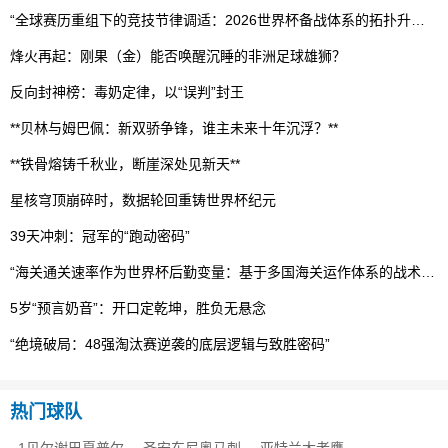
“全球赛历重组下的竞技节律调适：2026世界杯备战体系的拓扑升级路径”
烽火再起：刚果（金）能否唤醒沉睡的非洲足球雄狮？
反向封神榜：毒奶定律，以“误判”封王
**贝林与姆巴佩：新双骄争锋，谁主未来十年沉浮？**
**铁骨熔铸千秋业，断崖深处见新天**
星核穹顶崩碎时，数据轮回重铸世界杯纪元
39天冲刺：冠军的“跑动密码”
“海关通关速率作为世界杯后勤变量：基于多国海关运作体系的战术评估框架”
5岁“预言奶音”：开口定乾坤，胜负无悬念
“绝境破局：48强淘汰赛逆袭的底层逻辑与致胜密码”
热门球队