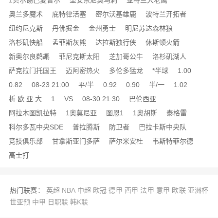
1贝尔谢巴夏普尔
圣安东尼奥马刺
亚特兰大老鹰
奥兰多魔术
底特律活塞
密尔沃基雄鹿
波特兰开拓者
纽约尼克斯
丹佛掘金
金州勇士
明尼苏达森林狼
洛杉矶快船
孟菲斯灰熊
达拉斯独行侠
休斯顿火箭
新奥尔良鹈鹕
菲尼克斯太阳
芝加哥公牛
洛杉矶湖人
萨克拉门托国王
迈阿密热火
多伦多猛龙
*半球
1.00
0.82
08-23 21:00
平/半
0.92
0.90
半/一
1.02
析 欧 亚 大
1
VS
08-30 21:30
巴伦西亚
阿拉木图凯拉特
1奥莫尼亚
图恩1
1奥胡斯
泰格雷
科尔多瓦中央SDE
普拉腾斯
防卫者
巴拉卡斯中央队
竞技俱乐部
甘拿斯亚门多萨
萨尔米安杜
韦斯特菲尔德
高士打
热门联赛：
英超
NBA
中超
欧冠
德甲
西甲
法甲
意甲
欧联
亚洲杯
世亚预
中甲
日职联
韩K联