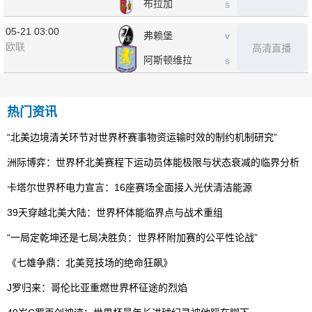
布拉加
s
05-21 03:00
弗赖堡
v
欧联
高清直播
阿斯顿维拉
s
热门资讯
“北美边境清关环节对世界杯赛事物资运输时效的制约机制研究”
洲际博弈：世界杯北美赛程下运动员体能极限与状态衰减的临界分析
卡塔尔世界杯电力宣言：16座赛场全面接入光伏清洁能源
39天穿越北美大陆：世界杯体能临界点与战术重组
“一局定乾坤还是七局决胜负：世界杯附加赛的公平性论战”
《七雄争鼎：北美竞技场的绝命狂飙》
J罗归来：哥伦比亚重燃世界杯征途的烈焰