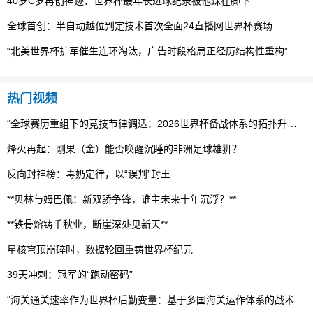
40岁C罗再创神迹：世界杯最年长进球纪录被他踩在脚下
全球首创：半自动越位判定技术首次全面24直播网世界杯赛场
“北美世界杯扩军催生连环淘汰，广告时段格局正经历结构性重构”
热门视频
“全球赛历重组下的竞技节律调适：2026世界杯备战体系的拓扑升级路径”
烽火再起：刚果（金）能否唤醒沉睡的非洲足球雄狮？
反向封神榜：毒奶定律，以“误判”封王
**贝林与姆巴佩：新双骄争锋，谁主未来十年沉浮？**
**铁骨熔铸千秋业，断崖深处见新天**
星核穹顶崩碎时，数据轮回重铸世界杯纪元
39天冲刺：冠军的“跑动密码”
“海关通关速率作为世界杯后勤变量：基于多国海关运作体系的战术评估框架”