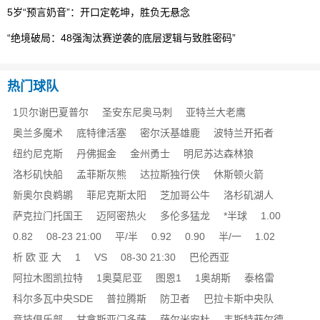
5岁“预言奶音”：开口定乾坤，胜负无悬念
“绝境破局：48强淘汰赛逆袭的底层逻辑与致胜密码”
热门球队
1贝尔谢巴夏普尔
圣安东尼奥马刺
亚特兰大老鹰
奥兰多魔术
底特律活塞
密尔沃基雄鹿
波特兰开拓者
纽约尼克斯
丹佛掘金
金州勇士
明尼苏达森林狼
洛杉矶快船
孟菲斯灰熊
达拉斯独行侠
休斯顿火箭
新奥尔良鹈鹕
菲尼克斯太阳
芝加哥公牛
洛杉矶湖人
萨克拉门托国王
迈阿密热火
多伦多猛龙
*半球
1.00
0.82
08-23 21:00
平/半
0.92
0.90
半/一
1.02
析 欧 亚 大
1
VS
08-30 21:30
巴伦西亚
阿拉木图凯拉特
1奥莫尼亚
图恩1
1奥胡斯
泰格雷
科尔多瓦中央SDE
普拉腾斯
防卫者
巴拉卡斯中央队
竞技俱乐部
甘拿斯亚门多萨
萨尔米安杜
韦斯特菲尔德